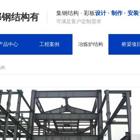
集钢结构 · 彩板
设计 · 制作 · 安装
邦钢结构有
可满足客户定制需求
产品中心
工程案例
冶炼炉结构
桥梁项
结构