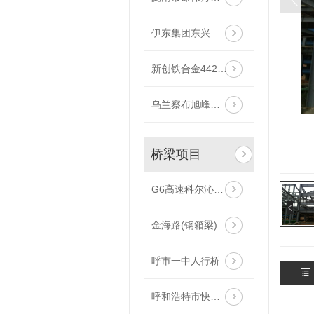
伊东集团东兴化工电石炉框架
新创铁合金442000KVA电炉主厂房
乌兰察布旭峰特种合金有限公司矿热炉主厂房
桥梁项目
G6高速科尔沁互通立交钢箱梁桥项目
金海路(钢箱梁)改造提升项目
呼市一中人行桥
呼和浩特市快速化路环线BRT24#过街天桥