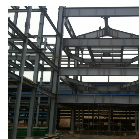
十字柱
格构柱
钢结构圆管柱