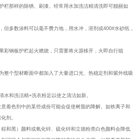
铁护栏那样的除锈、刷漆。经常用水加洗洁精清洗即可靓丽如
，但多数涂料可以毫不费力地，用水冲，溶剂或400#水砂纸，
如果彩钢板护栏起火燃烧，只需要将火源移开，火即自行熄
因为整个型材断面中都加入了大量进口光、热稳定剂和紫外线吸
但清水和洗洁精+洗衣粉足以使之清洁如新。
注意着色剂中的某些成份可能会促使树脂的降解。如铁离子和
催化剂。
、棕和黑）颜料或氧化锌、硫化锌和立德粉类白色颜料会降低