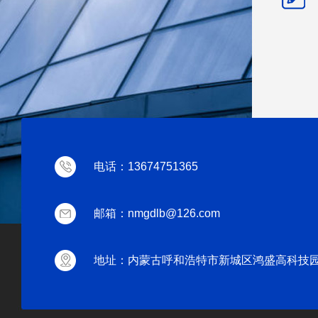
电话：13674751365
邮箱：nmgdlb@126.com
地址：内蒙古呼和浩特市新城区鸿盛高科技