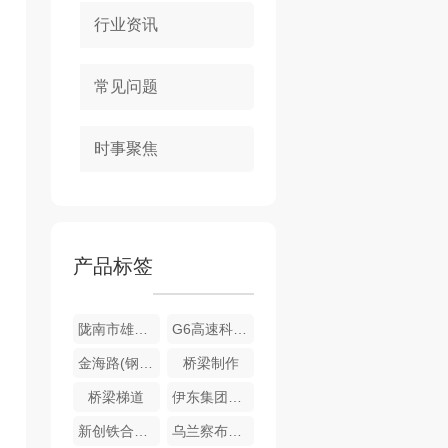
行业资讯
常见问题
时事聚焦
产品标签
陇南市雄伟万利新材料有限公司循环生态新材料项目
G6高速科尔沁互通立交钢箱梁桥项目
金海路(钢箱梁)改造提升项目
桥梁制作
桥梁梯道
伊东集团东兴化工电石炉框架
新创铁合金442000KVA电炉主厂房
乌兰察布旭峰特种合金有限公司矿热炉主厂房