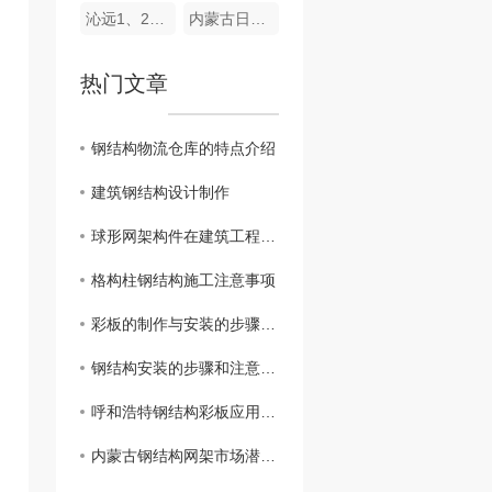
沁远1、2#40000KVA电炉厂房工程
内蒙古日升智博冶金有限责任公司1X16500KVA硅铬矿热炉钢结构框架
热门文章
钢结构物流仓库的特点介绍
建筑钢结构设计制作
球形网架构件在建筑工程中的应用
格构柱钢结构施工注意事项
彩板的制作与安装的步骤及技术细节
钢结构安装的步骤和注意事项
呼和浩特钢结构彩板应用广泛，赋予建筑更多色彩与魅力
内蒙古钢结构网架市场潜力巨大，助推地区经济发展