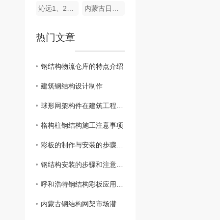
沁远1、2#40000KVA电炉厂房工程
内蒙古日升智博冶金有限责任公司1X16500KVA硅铬矿热炉钢结构框架
热门文章
钢结构物流仓库的特点介绍
建筑钢结构设计制作
球形网架构件在建筑工程中的应用
格构柱钢结构施工注意事项
彩板的制作与安装的步骤及技术细节
钢结构安装的步骤和注意事项
呼和浩特钢结构彩板应用广泛，赋予建筑更多色彩与魅力
内蒙古钢结构网架市场潜力巨大，助推地区经济发展