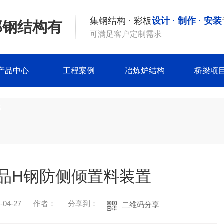
集钢结构 · 彩板
设计 · 制作 · 安装
邦钢结构有
可满足客户定制需求
产品中心
工程案例
冶炼炉结构
桥梁项
书
品H钢防侧倾置料装置
04-27
作者：
分享到：
二维码分享