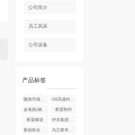
公司简介
员工风采
公司设备
产品标签
陇南市雄伟万利新材料有限公司循环生态新材料项目
G6高速科尔沁互通立交钢箱梁桥项目
金海路(钢箱梁)改造提升项目
桥梁制作
桥梁梯道
伊东集团东兴化工电石炉框架
新创铁合金442000KVA电炉主厂房
乌兰察布旭峰特种合金有限公司矿热炉主厂房