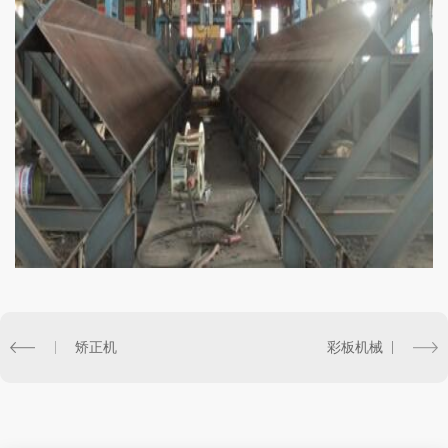
矫正机
彩板机械